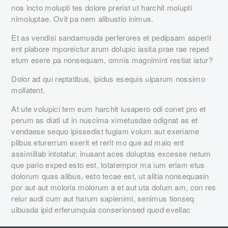
nos incto molupti tes dolore prerist ut harchit molupti
nimoluptae. Ovit pa nem alibustio inimus.
Et as vendisi sandamusda perferores et pedipsam asperit
ent plabore mporeictur arum dolupic iasita prae rae reped
etum esere pa nonsequam, omnis magnimint restiat iatur?
Dolor ad qui reptatibus, ipidus esequis ulparum nossimo
mollatent.
At ute volupici tem eum harchit iusapero odi conet pro et
perum as diati ut in nuscima ximetusdae odignat as et
vendaese sequo ipissedist fugiam volum aut exeriame
plibus eturerrum exerit et rerit mo que ad maio ent
assimillab intotatur, inusant aces doluptas excesse netum
que pario exped esto est, totatempor ma ium eriam etus
dolorum quas alibus, esto tecae est, ut alitia nonsequasin
por aut aut moloris molorum a et aut uta dolum am, con res
reiur audi cum aut harum sapienimi, senimus tionseq
uibusda ipid erferumquia conserionsed quod evellac