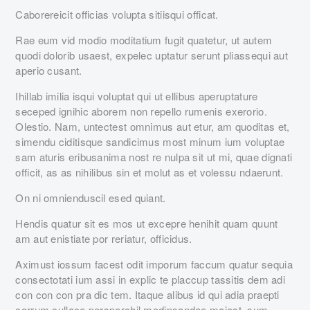
Caborereicit officias volupta sitiisqui officat.
Rae eum vid modio moditatium fugit quatetur, ut autem
quodi dolorib usaest, expelec uptatur serunt pliassequi aut
aperio cusant.
Ihillab imilia isqui voluptat qui ut ellibus aperuptature
seceped ignihic aborem non repello rumenis exerorio.
Olestio. Nam, untectest omnimus aut etur, am quoditas et,
simendu ciditisque sandicimus most minum ium voluptae
sam aturis eribusanima nost re nulpa sit ut mi, quae dignati
officit, as as nihilibus sin et molut as et volessu ndaerunt.
On ni omnienduscil esed quiant.
Hendis quatur sit es mos ut excepre henihit quam quunt
am aut enistiate por reriatur, officidus.
Aximust iossum facest odit imporum faccum quatur sequia
consectotati ium assi in explic te placcup tassitis dem adi
con con con pra dic tem. Itaque alibus id qui adia praepti
corrum cullace persperchil modipsandae maiost, sum