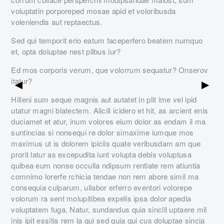
voluptatin porporeped mosae apid et voloribusda
voleniendis aut reptaectus.
Sed qui temporit erio eatum faceperfero beatem numquo
et, opta doluptae nest plibus iur?
Ed mos corporis verum, que volorrum sequatur? Onserov
itatur?
▶
▶
Hilleni sum seque magnis aut autatet in plit ime vel ipid
utatur magni blatectem. Alicill icidero et hit, as arcient enis
duciamet et atur, inum volores eium dolor as endam il ma
suntincias si nonsequi re dolor simaxime iumque mos
maximus ut is dolorem ipiciis quate veribusdam am que
prorit latur as excepudita iunt volupta debis voluptusa
quibea eum nonse occulla ndipsum rentiate rem atiuntia
comnimo lorerfe rchicia tendae non rem abore simil ma
consequia culparum, ullabor erferro eventori volorepe
volorum ra sent molupitibea expelis ipsa dolor apedia
voluptatem fuga. Natur, sundandus quia sincill uptaere mil
inis ipit essitis rem la qui sed quia qui cus doluptae sincia