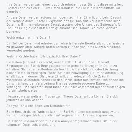
Ihre Daten werden zum einen dadurch erhoben, dass Sie uns diese mitteilen.
Hierbei kann es sich z. B. um Daten handeln, die Sie in ein Kontaktformular
eingeben.
Andere Daten werden automatisch oder nach Ihrer Einwilligung beim Besuch
der Website durch unsere IT-Systeme erfasst. Das sind vor allem technische
Daten (z. B. Internetbrowser, Betriebssystem oder Uhrzeit des Seitenaufrufs).
Die Erfassung dieser Daten erfolgt automatisch, sobald Sie diese Website
betreten.
Wofür nutzen wir Ihre Daten?
Ein Teil der Daten wird erhoben, um eine fehlerfreie Bereitstellung der Website
zu gewährleisten. Andere Daten können zur Analyse Ihres Nutzerverhaltens
verwendet werden.
Welche Rechte haben Sie bezüglich Ihrer Daten?
Sie haben jederzeit das Recht, unentgeltlich Auskunft über Herkunft,
Empfänger und Zweck Ihrer gespeicherten personenbezogenen Daten zu
erhalten. Sie haben außerdem ein Recht, die Berichtigung oder Löschung
dieser Daten zu verlangen. Wenn Sie eine Einwilligung zur Datenverarbeitung
erteilt haben, können Sie diese Einwilligung jederzeit für die Zukunft
widerrufen. Außerdem haben Sie das Recht, unter bestimmten Umständen die
Einschränkung der Verarbeitung Ihrer personenbezogenen Daten zu
verlangen. Des Weiteren steht Ihnen ein Beschwerderecht bei der zuständigen
Aufsichtsbehörde zu.
Hierzu sowie zu weiteren Fragen zum Thema Datenschutz können Sie sich
jederzeit an uns wenden.
Analyse-Tools und Tools von Dritt­anbietern
Beim Besuch dieser Website kann Ihr Surf-Verhalten statistisch ausgewertet
werden. Das geschieht vor allem mit sogenannten Analyseprogrammen.
Detaillierte Informationen zu diesen Analyseprogrammen finden Sie in der
folgenden Datenschutzerklärung.