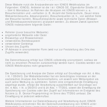
Diese Website nutzt die Analysedienste von IONOS WebAnalytics (im
Folgenden: IONOS). Anbieter ist die 1&1 IONOS SE, Elgendorfer Straße 57, D
– 56410 Montabaur. Im Rahmen der Analysen mit IONOS können u. a.
Besucherzahlen und –verhalten (z. B. Anzahl der Seitenaufrufe, Dauer eines
Webseitenbesuchs, Absprungraten), Besucherquellen (d. h., von welcher Seite
der Besucher kommt), Besucherstandorte sowie technische Daten (Browser-
und Betriebssystemversionen) analysiert werden. Zu diesem Zweck speichert
IONOS insbesondere folgende Daten:
Referrer (zuvor besuchte Webseite)
angeforderte Webseite oder Datei
Browsertyp und Browserversion
verwendetes Betriebssystem
verwendeter Gerätetyp
Uhrzeit des Zugriffs
IP-Adresse in anonymisierter Form (wird nur zur Feststellung des Orts des
Zugriffs verwendet)
Die Datenerfassung erfolgt laut IONOS vollständig anonymisiert, sodass sie
nicht zu einzelnen Personen zurückverfolgt werden kann. Cookies werden von
IONOS WebAnalytics nicht gespeichert.
Die Speicherung und Analyse der Daten erfolgt auf Grundlage von Art. 6 Abs.
1 lit. f DSGVO. Der Websitebetreiber hat ein berechtigtes Interesse an der
statistischen Analyse des Nutzerverhaltens, um sowohl sein Webangebot als
auch seine Werbung zu optimieren. Sofern eine entsprechende Einwilligung
abgefragt wurde, erfolgt die Verarbeitung ausschließlich auf Grundlage von
Art. 6 Abs. 1 lit. a DSGVO und § 25 Abs. 1 TTDSG, soweit die Einwilligung die
Speicherung von Cookies oder den Zugriff auf Informationen im Endgerät des
Nutzers (z. B. Device-Fingerprinting) im Sinne des TTDSG umfasst. Die
Einwilligung ist jederzeit widerrufbar.
Weitere Informationen zur Datenerfassung und Verarbeitung durch IONOS
WebAnalytics entnehmen Sie der Datenschutzerklaerung von IONOS unter
folgendem Link:
https://www.ionos.de/terms-gtc/datenschutzerklaerung/