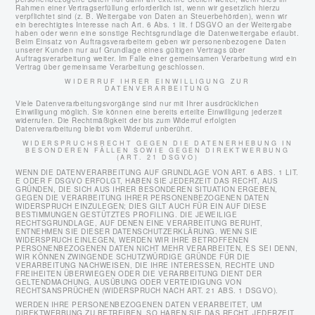
Rahmen einer Vertragserfüllung erforderlich ist, wenn wir gesetzlich hierzu
verpflichtet sind (z. B. Weitergabe von Daten an Steuerbehörden), wenn wir
ein berechtigtes Interesse nach Art. 6 Abs. 1 lit. f DSGVO an der Weitergabe
haben oder wenn eine sonstige Rechtsgrundlage die Datenweitergabe erlaubt.
Beim Einsatz von Auftragsverarbeitern geben wir personenbezogene Daten
unserer Kunden nur auf Grundlage eines gültigen Vertrags über
Auftragsverarbeitung weiter. Im Falle einer gemeinsamen Verarbeitung wird ein
Vertrag über gemeinsame Verarbeitung geschlossen.
WIDERRUF IHRER EINWILLIGUNG ZUR
DATENVERARBEITUNG
Viele Datenverarbeitungsvorgänge sind nur mit Ihrer ausdrücklichen
Einwilligung möglich. Sie können eine bereits erteilte Einwilligung jederzeit
widerrufen. Die Rechtmäßigkeit der bis zum Widerruf erfolgten
Datenverarbeitung bleibt vom Widerruf unberührt.
WIDERSPRUCHSRECHT GEGEN DIE DATENERHEBUNG IN
BESONDEREN FÄLLEN SOWIE GEGEN DIREKTWERBUNG
(ART. 21 DSGVO)
WENN DIE DATENVERARBEITUNG AUF GRUNDLAGE VON ART. 6 ABS. 1 LIT.
E ODER F DSGVO ERFOLGT, HABEN SIE JEDERZEIT DAS RECHT, AUS
GRÜNDEN, DIE SICH AUS IHRER BESONDEREN SITUATION ERGEBEN,
GEGEN DIE VERARBEITUNG IHRER PERSONENBEZOGENEN DATEN
WIDERSPRUCH EINZULEGEN; DIES GILT AUCH FÜR EIN AUF DIESE
BESTIMMUNGEN GESTÜTZTES PROFILING. DIE JEWEILIGE
RECHTSGRUNDLAGE, AUF DENEN EINE VERARBEITUNG BERUHT,
ENTNEHMEN SIE DIESER DATENSCHUTZERKLÄRUNG. WENN SIE
WIDERSPRUCH EINLEGEN, WERDEN WIR IHRE BETROFFENEN
PERSONENBEZOGENEN DATEN NICHT MEHR VERARBEITEN, ES SEI DENN,
WIR KÖNNEN ZWINGENDE SCHUTZWÜRDIGE GRÜNDE FÜR DIE
VERARBEITUNG NACHWEISEN, DIE IHRE INTERESSEN, RECHTE UND
FREIHEITEN ÜBERWIEGEN ODER DIE VERARBEITUNG DIENT DER
GELTENDMACHUNG, AUSÜBUNG ODER VERTEIDIGUNG VON
RECHTSANSPRÜCHEN (WIDERSPRUCH NACH ART. 21 ABS. 1 DSGVO).
WERDEN IHRE PERSONENBEZOGENEN DATEN VERARBEITET, UM
DIREKTWERBUNG ZU BETREIBEN, SO HABEN SIE DAS RECHT, JEDERZEIT