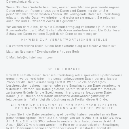
Datenschutzerklärung.
Wenn Sie diese Website benutzen, werden verschiedene personenbezogene
Daten erhoben. Personenbezogene Daten sind Daten, mit denen Sie
persönlich identifiziert werden können. Die vorliegende Datenschutzerklärung
erläutert, welche Daten wir erheben und wofür wir sie nutzen. Sie erläutert
auch, wie und zu welchem Zweck das geschieht.
Wir weisen darauf hin, dass die Datenübertragung im Internet (z. B. bei der
Kommunikation per E-Mail) Sicherheitslücken aufweisen kann. Ein lückenloser
Schutz der Daten vor dem Zugriff durch Dritte ist nicht möglich.
HINWEIS ZUR VERANTWORTLICHEN STELLE
Die verantwortliche Stelle für die Datenverarbeitung auf dieser Website ist:
Matthias Neumann / Zwinglistraße 8 / 10555 Berlin
E-Mail: info@rolfsteinmann.com
SPEICHERDAUER
Soweit innerhalb dieser Datenschutzerklärung keine speziellere Speicherdauer
genannt wurde, verbleiben Ihre personenbezogenen Daten bei uns, bis der
Zweck für die Datenverarbeitung entfällt. Wenn Sie ein berechtigtes
Löschersuchen geltend machen oder eine Einwilligung zur Datenverarbeitung
widerrufen, werden Ihre Daten gelöscht, sofern wir keine anderen rechtlich
zulässigen Gründe für die Speicherung Ihrer personenbezogenen Daten
haben (z. B. steuer- oder handelsrechtliche Aufbewahrungsfristen); im
letztgenannten Fall erfolgt die Löschung nach Fortfall dieser Gründe.
ALLGEMEINE HINWEISE ZU DEN RECHTSGRUNDLAGEN
DER DATENVERARBEITUNG AUF DIESER WEBSITE
Sofern Sie in die Datenverarbeitung eingewilligt haben, verarbeiten wir Ihre
personenbezogenen Daten auf Grundlage von Art. 6 Abs. 1 lit. a DSGVO bzw.
Art. 9 Abs. 2 lit. a DSGVO, sofern besondere Datenkategorien nach Art. 9
Abs. 1 DSGVO verarbeitet werden. Im Falle einer ausdrücklichen Einwilligung
in die Übertragung personenbezogener Daten in Drittstaaten erfolgt die