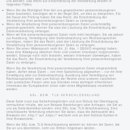
uns wenden. Das Recht auf Einschränkung der Verarbeitung besteht in
folgenden Fällen:
Wenn Sie die Richtigkeit Ihrer bei uns gespeicherten personenbezogenen
Daten bestreiten, benötigen wir in der Regel Zeit, um dies zu überprüfen. Für
die Dauer der Prüfung haben Sie das Recht, die Einschränkung der
Verarbeitung Ihrer personenbezogenen Daten zu verlangen.
Wenn die Verarbeitung Ihrer personenbezogenen Daten unrechtmäßig
geschah/geschieht, können Sie statt der Löschung die Einschränkung der
Datenverarbeitung verlangen.
Wenn wir Ihre personenbezogenen Daten nicht mehr benötigen, Sie sie jedoch
zur Ausübung, Verteidigung oder Geltendmachung von Rechtsansprüchen
benötigen, haben Sie das Recht, statt der Löschung die Einschränkung der
Verarbeitung Ihrer personenbezogenen Daten zu verlangen.
Wenn Sie einen Widerspruch nach Art. 21 Abs. 1 DSGVO eingelegt haben,
muss eine Abwägung zwischen Ihren und unseren Interessen vorgenommen
werden. Solange noch nicht feststeht, wessen Interessen überwiegen, haben
Sie das Recht, die Einschränkung der Verarbeitung Ihrer personenbezogenen
Daten zu verlangen.
Wenn Sie die Verarbeitung Ihrer personenbezogenen Daten eingeschränkt
haben, dürfen diese Daten – von ihrer Speicherung abgesehen – nur mit Ihrer
Einwilligung oder zur Geltendmachung, Ausübung oder Verteidigung von
Rechtsansprüchen oder zum Schutz der Rechte einer anderen natürlichen
oder juristischen Person oder aus Gründen eines wichtigen öffentlichen
Interesses der Europäischen Union oder eines Mitgliedstaats verarbeitet
werden.
SSL- BZW. TLS-VERSCHLÜSSELUNG
Diese Seite nutzt aus Sicherheitsgründen und zum Schutz der Übertragung
vertraulicher Inhalte, wie zum Beispiel Bestellungen oder Anfragen, die Sie an
uns als Seitenbetreiber senden, eine SSL- bzw. TLS-Verschlüsselung. Eine
verschlüsselte Verbindung erkennen Sie daran, dass die Adresszeile des
Browsers von „http://“ auf „https://“ wechselt und an dem Schloss-Symbol in
Ihrer Browserzeile.
Wenn die SSL- bzw. TLS-Verschlüsselung aktiviert ist, können die Daten, die
Sie an uns übermitteln, nicht von Dritten mitgelesen werden.