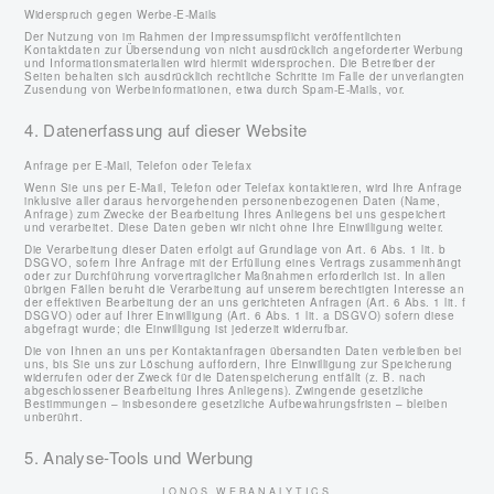
Widerspruch gegen Werbe-E-Mails
Der Nutzung von im Rahmen der Impressumspflicht veröffentlichten
Kontaktdaten zur Übersendung von nicht ausdrücklich angeforderter Werbung
und Informationsmaterialien wird hiermit widersprochen. Die Betreiber der
Seiten behalten sich ausdrücklich rechtliche Schritte im Falle der unverlangten
Zusendung von Werbeinformationen, etwa durch Spam-E-Mails, vor.
4. Datenerfassung auf dieser Website
Anfrage per E-Mail, Telefon oder Telefax
Wenn Sie uns per E-Mail, Telefon oder Telefax kontaktieren, wird Ihre Anfrage
inklusive aller daraus hervorgehenden personenbezogenen Daten (Name,
Anfrage) zum Zwecke der Bearbeitung Ihres Anliegens bei uns gespeichert
und verarbeitet. Diese Daten geben wir nicht ohne Ihre Einwilligung weiter.
Die Verarbeitung dieser Daten erfolgt auf Grundlage von Art. 6 Abs. 1 lit. b
DSGVO, sofern Ihre Anfrage mit der Erfüllung eines Vertrags zusammenhängt
oder zur Durchführung vorvertraglicher Maßnahmen erforderlich ist. In allen
übrigen Fällen beruht die Verarbeitung auf unserem berechtigten Interesse an
der effektiven Bearbeitung der an uns gerichteten Anfragen (Art. 6 Abs. 1 lit. f
DSGVO) oder auf Ihrer Einwilligung (Art. 6 Abs. 1 lit. a DSGVO) sofern diese
abgefragt wurde; die Einwilligung ist jederzeit widerrufbar.
Die von Ihnen an uns per Kontaktanfragen übersandten Daten verbleiben bei
uns, bis Sie uns zur Löschung auffordern, Ihre Einwilligung zur Speicherung
widerrufen oder der Zweck für die Datenspeicherung entfällt (z. B. nach
abgeschlossener Bearbeitung Ihres Anliegens). Zwingende gesetzliche
Bestimmungen – insbesondere gesetzliche Aufbewahrungsfristen – bleiben
unberührt.
5. Analyse-Tools und Werbung
IONOS WEBANALYTICS