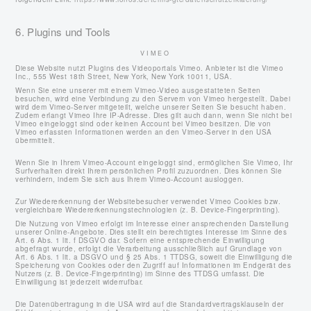
6. Plugins und Tools
VIMEO
Diese Website nutzt Plugins des Videoportals Vimeo. Anbieter ist die Vimeo
Inc., 555 West 18th Street, New York, New York 10011, USA.
Wenn Sie eine unserer mit einem Vimeo-Video ausgestatteten Seiten
besuchen, wird eine Verbindung zu den Servern von Vimeo hergestellt. Dabei
wird dem Vimeo-Server mitgeteilt, welche unserer Seiten Sie besucht haben.
Zudem erlangt Vimeo Ihre IP-Adresse. Dies gilt auch dann, wenn Sie nicht bei
Vimeo eingeloggt sind oder keinen Account bei Vimeo besitzen. Die von
Vimeo erfassten Informationen werden an den Vimeo-Server in den USA
übermittelt.
Wenn Sie in Ihrem Vimeo-Account eingeloggt sind, ermöglichen Sie Vimeo, Ihr
Surfverhalten direkt Ihrem persönlichen Profil zuzuordnen. Dies können Sie
verhindern, indem Sie sich aus Ihrem Vimeo-Account ausloggen.
Zur Wiedererkennung der Websitebesucher verwendet Vimeo Cookies bzw.
vergleichbare Wiedererkennungstechnologien (z. B. Device-Fingerprinting).
Die Nutzung von Vimeo erfolgt im Interesse einer ansprechenden Darstellung
unserer Online-Angebote. Dies stellt ein berechtigtes Interesse im Sinne des
Art. 6 Abs. 1 lit. f DSGVO dar. Sofern eine entsprechende Einwilligung
abgefragt wurde, erfolgt die Verarbeitung ausschließlich auf Grundlage von
Art. 6 Abs. 1 lit. a DSGVO und § 25 Abs. 1 TTDSG, soweit die Einwilligung die
Speicherung von Cookies oder den Zugriff auf Informationen im Endgerät des
Nutzers (z. B. Device-Fingerprinting) im Sinne des TTDSG umfasst. Die
Einwilligung ist jederzeit widerrufbar.
Die Datenübertragung in die USA wird auf die Standardvertragsklauseln der