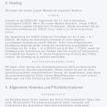
2. Hosting
Wir hosten die Inhalte unserer Website bei folgendem Anbieter:
IONOS
Anbieter ist die IONOS SE, Elgendorfer Str. 57, 56410 Montabaur
(nachfolgend IONOS). Wenn Sie unsere Website besuchen, erfasst IONOS
verschiedene Logfiles inklusive Ihrer IP-Adressen. Details entnehmen Sie der
Datenschutzerklärung von IONOS:
https://www.ionos.de/terms-gtc/terms-
privacy
.
Die Verwendung von IONOS erfolgt auf Grundlage von Art. 6 Abs. 1 lit. f
DSGVO. Wir haben ein berechtigtes Interesse an einer möglichst
zuverlässigen Darstellung unserer Website. Sofern eine entsprechende
Einwilligung abgefragt wurde, erfolgt die Verarbeitung ausschließlich auf
Grundlage von Art. 6 Abs. 1 lit. a DSGVO und § 25 Abs. 1 TTDSG, soweit die
Einwilligung die Speicherung von Cookies oder den Zugriff auf Informationen
im Endgerät des Nutzers (z. B. Device-Fingerprinting) im Sinne des TTDSG
umfasst. Die Einwilligung ist jederzeit widerrufbar.
AUFTRAGSVERARBEITUNG
Wir haben einen Vertrag über Auftragsverarbeitung (AVV) zur Nutzung des
oben genannten Dienstes geschlossen. Hierbei handelt es sich um einen
datenschutzrechtlich vorgeschriebenen Vertrag, der gewährleistet, dass dieser
die personenbezogenen Daten unserer Websitebesucher nur nach unseren
Weisungen und unter Einhaltung der DSGVO verarbeitet.
3. Allgemeine Hinweise und Pflicht­informationen
DATENSCHUTZ
Die Betreiber dieser Seiten nehmen den Schutz Ihrer persönlichen Daten sehr
ernst. Wir behandeln Ihre personenbezogenen Daten vertraulich und
entsprechend den gesetzlichen Datenschutzvorschriften sowie dieser