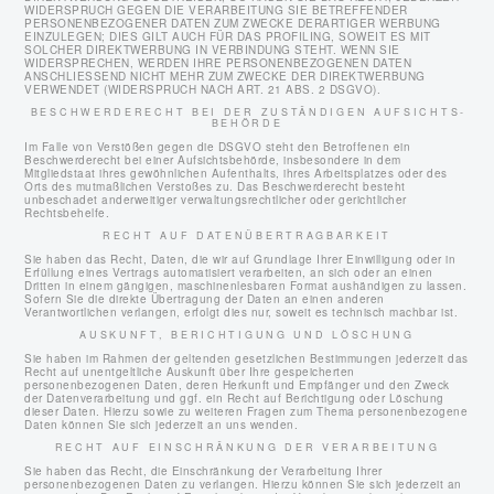
WIDERSPRUCH GEGEN DIE VERARBEITUNG SIE BETREFFENDER
PERSONENBEZOGENER DATEN ZUM ZWECKE DERARTIGER WERBUNG
EINZULEGEN; DIES GILT AUCH FÜR DAS PROFILING, SOWEIT ES MIT
SOLCHER DIREKTWERBUNG IN VERBINDUNG STEHT. WENN SIE
WIDERSPRECHEN, WERDEN IHRE PERSONENBEZOGENEN DATEN
ANSCHLIESSEND NICHT MEHR ZUM ZWECKE DER DIREKTWERBUNG
VERWENDET (WIDERSPRUCH NACH ART. 21 ABS. 2 DSGVO).
BESCHWERDE­RECHT BEI DER ZUSTÄNDIGEN AUFSICHTS­
BEHÖRDE
Im Falle von Verstößen gegen die DSGVO steht den Betroffenen ein
Beschwerderecht bei einer Aufsichtsbehörde, insbesondere in dem
Mitgliedstaat ihres gewöhnlichen Aufenthalts, ihres Arbeitsplatzes oder des
Orts des mutmaßlichen Verstoßes zu. Das Beschwerderecht besteht
unbeschadet anderweitiger verwaltungsrechtlicher oder gerichtlicher
Rechtsbehelfe.
RECHT AUF DATEN­ÜBERTRAG­BARKEIT
Sie haben das Recht, Daten, die wir auf Grundlage Ihrer Einwilligung oder in
Erfüllung eines Vertrags automatisiert verarbeiten, an sich oder an einen
Dritten in einem gängigen, maschinenlesbaren Format aushändigen zu lassen.
Sofern Sie die direkte Übertragung der Daten an einen anderen
Verantwortlichen verlangen, erfolgt dies nur, soweit es technisch machbar ist.
AUSKUNFT, BERICHTIGUNG UND LÖSCHUNG
Sie haben im Rahmen der geltenden gesetzlichen Bestimmungen jederzeit das
Recht auf unentgeltliche Auskunft über Ihre gespeicherten
personenbezogenen Daten, deren Herkunft und Empfänger und den Zweck
der Datenverarbeitung und ggf. ein Recht auf Berichtigung oder Löschung
dieser Daten. Hierzu sowie zu weiteren Fragen zum Thema personenbezogene
Daten können Sie sich jederzeit an uns wenden.
RECHT AUF EINSCHRÄNKUNG DER VERARBEITUNG
Sie haben das Recht, die Einschränkung der Verarbeitung Ihrer
personenbezogenen Daten zu verlangen. Hierzu können Sie sich jederzeit an