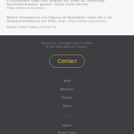
EU-Kommission sowie nach Aussage von Vimeo auf „berechtigte
Geschäftsinteressen“ gestützt. Details finden Sie hier:
https://vimeo.com/privacy
.
Weitere Informationen zum Umgang mit Nutzerdaten finden Sie in der
Datenschutzerklärung von Vimeo unter:
https://vimeo.com/privacy
.
Quelle:
https://www.e-recht24.de
Please be reminded that I’m often
in the field without internet.
Contact
Work
Memories
Passion
About
__________
Imprint
Privacy Policy