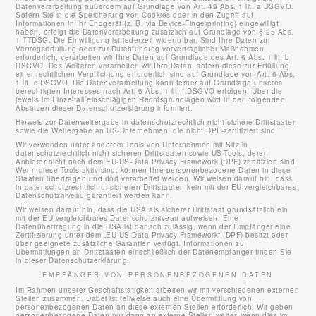
Datenverarbeitung außerdem auf Grundlage von Art. 49 Abs. 1 lit. a DSGVO.
Sofern Sie in die Speicherung von Cookies oder in den Zugriff auf
Informationen in Ihr Endgerät (z. B. via Device-Fingerprinting) eingewilligt
haben, erfolgt die Datenverarbeitung zusätzlich auf Grundlage von § 25 Abs.
1 TTDSG. Die Einwilligung ist jederzeit widerrufbar. Sind Ihre Daten zur
Vertragserfüllung oder zur Durchführung vorvertraglicher Maßnahmen
erforderlich, verarbeiten wir Ihre Daten auf Grundlage des Art. 6 Abs. 1 lit. b
DSGVO. Des Weiteren verarbeiten wir Ihre Daten, sofern diese zur Erfüllung
einer rechtlichen Verpflichtung erforderlich sind auf Grundlage von Art. 6 Abs.
1 lit. c DSGVO. Die Datenverarbeitung kann ferner auf Grundlage unseres
berechtigten Interesses nach Art. 6 Abs. 1 lit. f DSGVO erfolgen. Über die
jeweils im Einzelfall einschlägigen Rechtsgrundlagen wird in den folgenden
Absätzen dieser Datenschutzerklärung informiert.
Hinweis zur Datenweitergabe in datenschutzrechtlich nicht sichere Drittstaaten
sowie die Weitergabe an US-Unternehmen, die nicht DPF-zertifiziert sind
Wir verwenden unter anderem Tools von Unternehmen mit Sitz in
datenschutzrechtlich nicht sicheren Drittstaaten sowie US-Tools, deren
Anbieter nicht nach dem EU-US-Data Privacy Framework (DPF) zertifiziert sind.
Wenn diese Tools aktiv sind, können Ihre personenbezogene Daten in diese
Staaten übertragen und dort verarbeitet werden. Wir weisen darauf hin, dass
in datenschutzrechtlich unsicheren Drittstaaten kein mit der EU vergleichbares
Datenschutzniveau garantiert werden kann.
Wir weisen darauf hin, dass die USA als sicherer Drittstaat grundsätzlich ein
mit der EU vergleichbares Datenschutzniveau aufweisen. Eine
Datenübertragung in die USA ist danach zulässig, wenn der Empfänger eine
Zertifizierung unter dem „EU-US Data Privacy Framework“ (DPF) besitzt oder
über geeignete zusätzliche Garantien verfügt. Informationen zu
Übermittlungen an Drittstaaten einschließlich der Datenempfänger finden Sie
in dieser Datenschutzerklärung.
EMPFÄNGER VON PERSONENBEZOGENEN DATEN
Im Rahmen unserer Geschäftstätigkeit arbeiten wir mit verschiedenen externen
Stellen zusammen. Dabei ist teilweise auch eine Übermittlung von
personenbezogenen Daten an diese externen Stellen erforderlich. Wir geben
personenbezogene Daten nur dann an externe Stellen weiter, wenn dies im